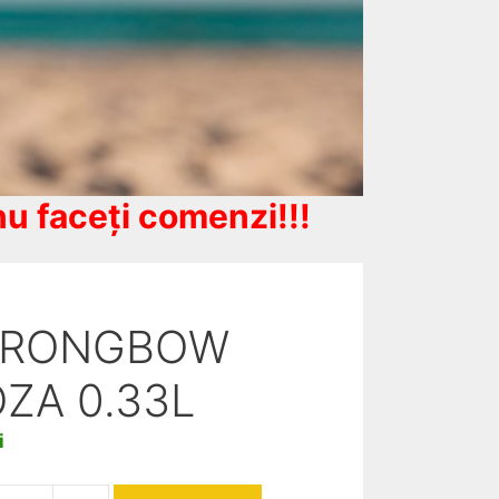
u faceți comenzi!!!
TRONGBOW
ZA 0.33L
i