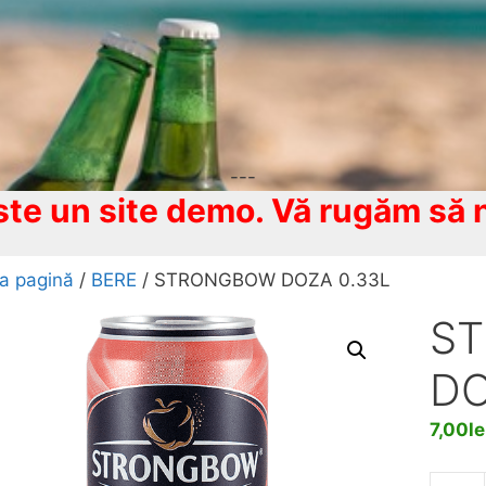
---
te un site demo. Vă rugăm să n
a pagină
/
BERE
/ STRONGBOW DOZA 0.33L
S
DO
7,00
le