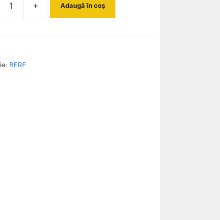
+
Adaugă în coș
ate
NGBOW
2
ie:
BERE