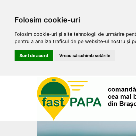
Folosim cookie-uri
Folosim cookie-uri și alte tehnologii de urmărire pen
pentru a analiza traficul de pe website-ul nostru și pe
Sunt de acord
Vreau să schimb setările
Sari
la
conținut