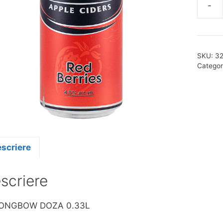
-
Cantit
STRO
DOZA
0.33L
SKU:
3
Categor
scriere
scriere
ONGBOW DOZA 0.33L