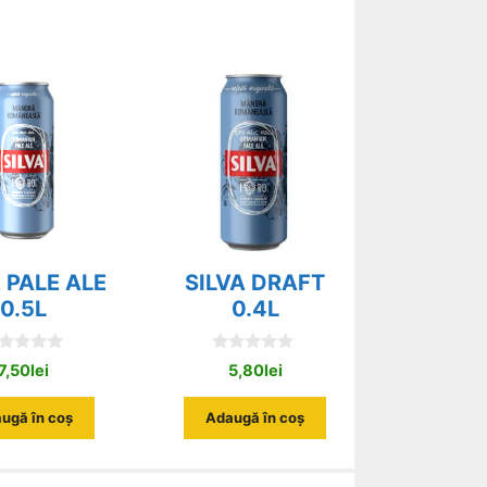
A PALE ALE
SILVA DRAFT
0.5L
0.4L
0
7,50
lei
5,80
lei
o
u
t
ugă în coș
Adaugă în coș
o
f
5