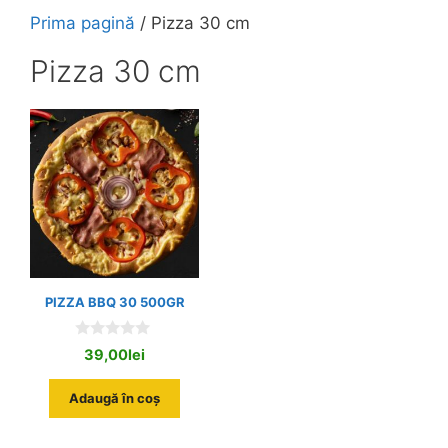
Prima pagină
/ Pizza 30 cm
Pizza 30 cm
PIZZA BBQ 30 500GR
0
39,00
lei
o
u
t
Adaugă în coș
o
f
5